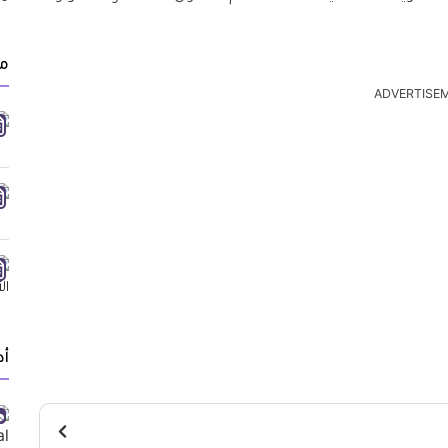
مق
ADVERTISE
أد