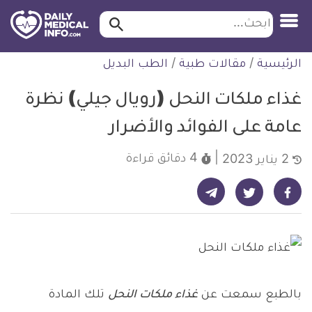
ابحث…
ابحث
معلومة
لتخطي
الرئيسية
/
مقالات طبية
/
الطب البديل
طبية
لمحتوى
موثقة
غذاء ملكات النحل (رويال جيلي) نظرة
عامة على الفوائد والأضرار
4 دقائق
قراءة
2 يناير 2023
شارك على تيليجرام - ديلي ميديكال انفو
شارك على فيسبوك - ديلي ميديكال انفو
شارك على تويتر - ديلي ميديكال انفو
بالطبع سمعت عن
غذاء ملكات النحل
تلك المادة