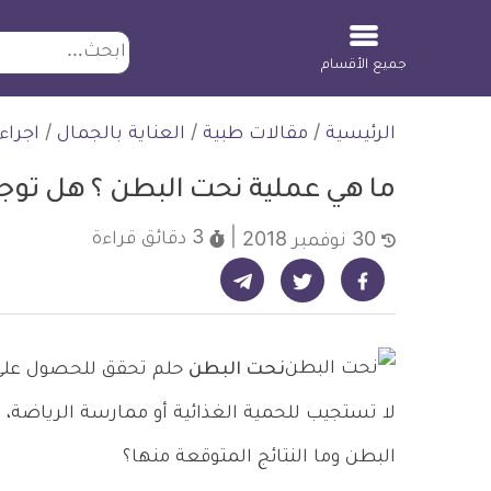
ابحث
جميع الأقسام
لتخطي
الرئيسية
/
مقالات طبية
/
العناية بالجمال
/
اجراء
لمحتوى
ما هي عملية نحت البطن ؟ هل توج
3 دقائق
قراءة
30 نوفمبر 2018
شارك على تيليجرام - ديلي ميديكال انفو
شارك على فيسبوك - ديلي ميديكال انفو
شارك على تويتر - ديلي ميديكال انفو
نحت البطن
حلم تحقق للحصول على ب
لا تستجيب للحمية الغذائية أو ممارسة الرياضة، ت
البطن وما النتائج المتوقعة منها؟