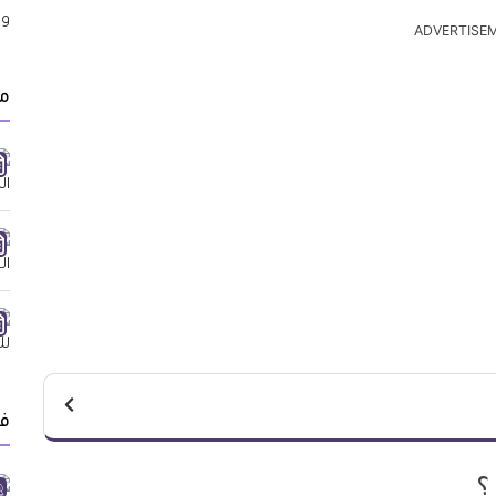
ADVERTISE
مق
ف
؟