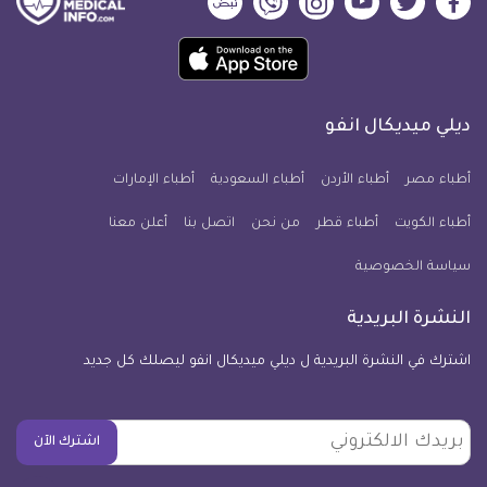
ديلي
ديلي
ديلي
ديلي
ديلي
ديلي
ميديكال
ميديكال
ميديكال
ميديكال
ميديكال
ميديكال
حمل
انفو
انفو
انفو
انفو
انفو
انفو
تطبيق
على
على
على
على
على
على
كل
فيسبوك
تويتر
يوتيوب
انستجرام
فايبر
نبض
ديلي ميديكال انفو
يوم
معلومة
أطباء مصر
أطباء الأردن
أطباء السعودية
أطباء الإمارات
طبية
أطباء الكويت
أطباء قطر
من نحن
للآيفون
اتصل بنا
أعلن معنا
سياسة الخصوصية
النشرة البريدية
اشترك في النشرة البريدية ل ديلي ميديكال انفو ليصلك كل جديد
بريدك
اشترك الآن
الالكتروني