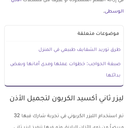
في إزالة القمم المسدودة أو غيرها من مشكلات
الأذن
الوسطى
.
موضوعات متعلقة
طرق توريد الشفايف طبيعي في المنزل
صبغة الحواجب: خطوات عملها ومدى أمانها وبعض
بدائلها
ليزر ثاني أكسيد الكربون لتجميل الأذن
تم استخدام الليزر الكربوني في تجربة شارك فيها 32
مريضاً من ذوي الآذان البارزة، وتم فيها تنفيذ ليزر ثاني