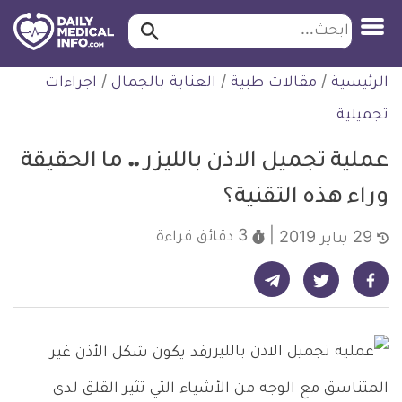
ابحث…
ابحث
معلومة
لتخطي
الرئيسية
/
مقالات طبية
/
العناية بالجمال
/
اجراءات
طبية
لمحتوى
موثقة
تجميلية
عملية تجميل الاذن بالليزر .. ما الحقيقة
وراء هذه التقنية؟
3 دقائق
قراءة
29 يناير 2019
شارك على تيليجرام - ديلي ميديكال انفو
شارك على فيسبوك - ديلي ميديكال انفو
شارك على تويتر - ديلي ميديكال انفو
قد يكون شكل الأذن غير
المتناسق مع الوجه من الأشياء التي تثير القلق لدى