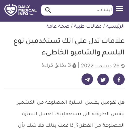
ابحث…
ابحث
معلومة
لتخطي
الرئيسية
/
مقالات طبية
/
صحة عامة
طبية
لمحتوى
موثقة
علامات تدل على انك تستخدمين نوع
البلسم والشامبو الخاطيء
3 دقائق
قراءة
26 ديسمبر 2022
شارك على تيليجرام - ديلي ميديكال انفو
شارك على فيسبوك - ديلي ميديكال انفو
شارك على تويتر - ديلي ميديكال انفو
هل تقومين بغسل السترة المصنوعة من الكشمير
بنفس الطريقة التي تستعملينها لغسل السترة
المصنوعة من القطن؟ إذا قمت بذلك فلا شك بأن