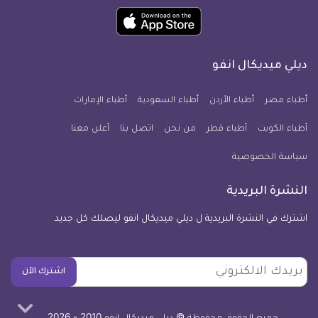
ميديكال
ميديكال
ميديكال
ميديكال
ميديكال
ميديكال
حمل
انفو
انفو
انفو
انفو
انفو
انفو
تطبيق
على
على
على
على
على
على
كل
فيسبوك
تويتر
يوتيوب
انستجرام
فايبر
نبض
ديلي ميديكال انفو
يوم
معلومة
أطباء مصر
أطباء الأردن
أطباء السعودية
أطباء الإمارات
طبية
أطباء الكويت
أطباء قطر
من نحن
للآيفون
اتصل بنا
أعلن معنا
سياسة الخصوصية
النشرة البريدية
اشترك في النشرة البريدية ل ديلي ميديكال انفو ليصلك كل جديد
بريدك
اشترك الآن
الالكتروني