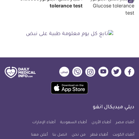
tolerance test
ديلي
ديلي
ديلي
ديلي
ديلي
ديلي
ميديكال
ميديكال
ميديكال
ميديكال
ميديكال
ميديكال
حمل
انفو
انفو
انفو
انفو
انفو
انفو
تطبيق
على
على
على
على
على
على
كل
فيسبوك
تويتر
يوتيوب
انستجرام
فايبر
نبض
ديلي ميديكال انفو
يوم
معلومة
أطباء مصر
أطباء الأردن
أطباء السعودية
أطباء الإمارات
طبية
أطباء الكويت
أطباء قطر
من نحن
للآيفون
اتصل بنا
أعلن معنا