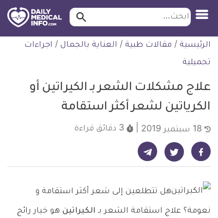
ابحث…
ابحث
معلومة
لتخطي
الرئيسية
/
مقالات طبية
/
العناية بالجمال
/
اجراءات
طبية
لمحتوى
موثقة
تجميلية
علاج مشكلات الشعر بـ الكيراتين أو
الكرياتين لشعر أكثر استقامة
3 دقائق
قراءة
18 سبتمبر 2019
شارك على تيليجرام - ديلي ميديكال انفو
شارك على فيسبوك - ديلي ميديكال انفو
شارك على تويتر - ديلي ميديكال انفو
هل تتطلعين إلى شعر أكثر استقامة و
نعومة؟ علاج استقامة الشعر بـ
الكيراتين
هو خيار رائج