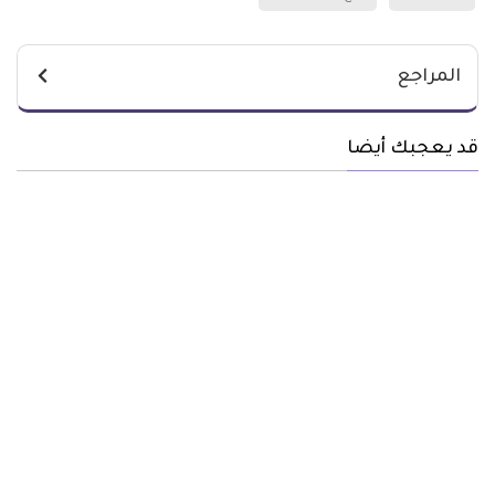
المراجع
قد يعجبك أيضا