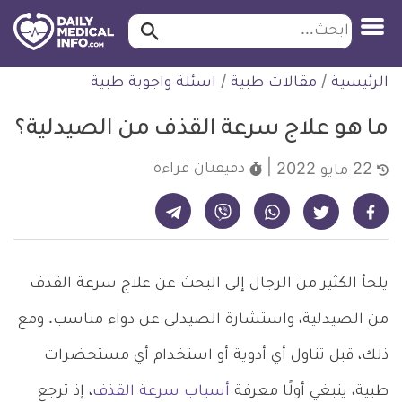
ابحث…
ابحث
معلومة
لتخطي
الرئيسية
/
مقالات طبية
/
اسئلة واجوبة طبية
طبية
لمحتوى
موثقة
ما هو علاج سرعة القذف من الصيدلية؟
دقيقتان
قراءة
22 مايو 2022
شارك على تيليجرام - ديلي ميديكال انفو
شارك على فيسبوك - ديلي ميديكال انفو
شارك على واتساب - ديلي ميديكال انفو
شارك على فايبر - ديلي ميديكال انفو
شارك على تويتر - ديلي ميديكال انفو
يلجأ الكثير من الرجال إلى البحث عن علاج سرعة القذف
من الصيدلية، واستشارة الصيدلي عن دواء مناسب. ومع
ذلك، قبل تناول أي أدوية أو استخدام أي مستحضرات
طبية، ينبغي أولًا معرفة
أسباب سرعة القذف
، إذ ترجع