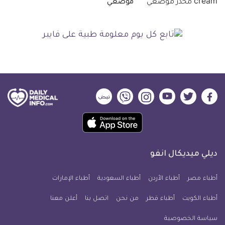
موضعي
ديلي
ديلي
ديلي
ديلي
ديلي
ديلي
ميديكال
ميديكال
ميديكال
ميديكال
ميديكال
ميديكال
حمل
انفو
انفو
انفو
انفو
انفو
انفو
تطبيق
على
على
على
على
على
على
كل
فيسبوك
تويتر
يوتيوب
انستجرام
فايبر
نبض
ديلي ميديكال انفو
يوم
معلومة
أطباء مصر
أطباء الأردن
أطباء السعودية
أطباء الإمارات
طبية
أطباء الكويت
أطباء قطر
من نحن
للآيفون
اتصل بنا
أعلن معنا
سياسة الخصوصية