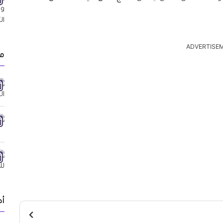
ADVERTISE
م
أد