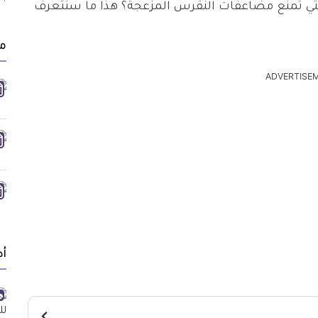
 التي تمنع مضاعفات النقرس المزعجة؟ هذا ما سنتعرف
مق
ADVERTISE
أد