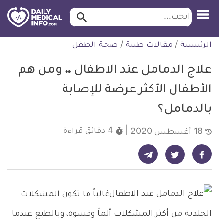
ابحث…
ابحث
معلومة
لتخطي
الرئيسية
/
مقالات طبية
/
صحة الطفل
طبية
لمحتوى
موثقة
علاج الدمامل عند الاطفال .. ومن هم
الأطفال الأكثر عرضة للإصابة
بالدمامل؟
4 دقائق
قراءة
18 أغسطس 2020
شارك على تيليجرام - ديلي ميديكال انفو
شارك على فيسبوك - ديلي ميديكال انفو
شارك على تويتر - ديلي ميديكال انفو
غالباً ما تكون المشكلات
الجلدية من أكثر المشكلات ألماً وقسوة، وبالطبع عندما