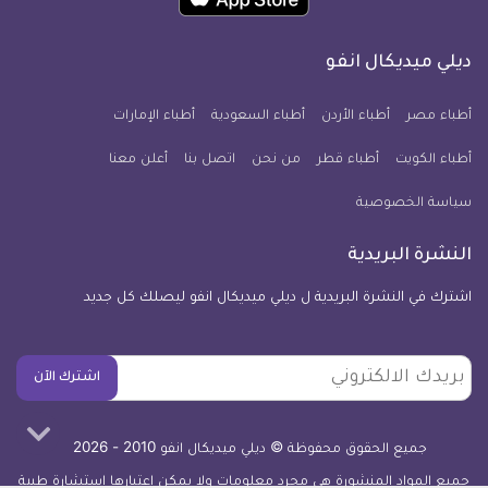
تطبيق
على
على
على
على
على
على
كل
فيسبوك
تويتر
يوتيوب
انستجرام
فايبر
نبض
ديلي ميديكال انفو
يوم
معلومة
أطباء مصر
أطباء الأردن
أطباء السعودية
أطباء الإمارات
طبية
أطباء الكويت
أطباء قطر
من نحن
للآيفون
اتصل بنا
أعلن معنا
سياسة الخصوصية
النشرة البريدية
اشترك في النشرة البريدية ل ديلي ميديكال انفو ليصلك كل جديد
بريدك
اشترك الآن
الالكتروني
جميع الحقوق محفوظة © ديلي ميديكال انفو 2010 - 2026
جميع المواد المنشورة هي مجرد معلومات ولا يمكن اعتبارها استشارة طبية