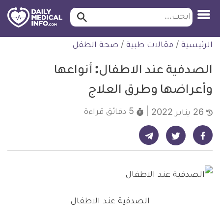
ابحث…
ابحث
معلومة
لتخطي
الرئيسية
/
مقالات طبية
/
صحة الطفل
طبية
لمحتوى
موثقة
الصدفية عند الاطفال: أنواعها
وأعراضها وطرق العلاج
5 دقائق
قراءة
26 يناير 2022
شارك على تيليجرام - ديلي ميديكال انفو
شارك على فيسبوك - ديلي ميديكال انفو
شارك على تويتر - ديلي ميديكال انفو
الصدفية عند الاطفال