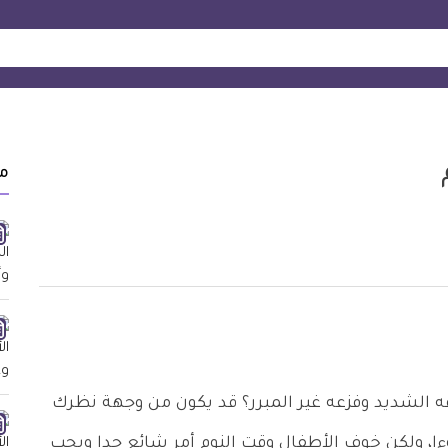
م
 الشديد وفزعه غير المبرر؟ قد يكون من وجهة نظرك
وءا، ولكن خوف الأطفال وقت النوم أمر شائع جدا ويجب