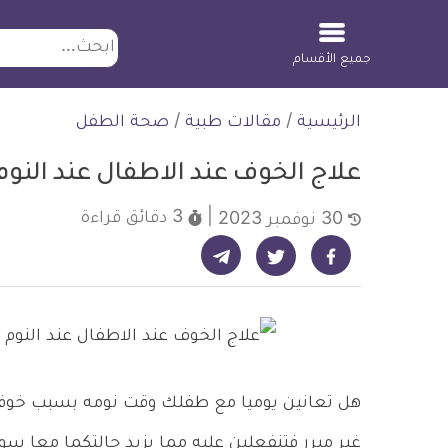
ابحث
جميع الأقسام
لتخطي
الرئيسية
/
مقالات طبية
/
صحة الطفل
لمحتوى
علاج الخوف عند الاطفال عند النوم
3 دقائق
قراءة
30 نوفمبر 2023
شارك على تيليجرام - ديلي ميديكال انفو
شارك على فيسبوك - ديلي ميديكال انفو
شارك على تويتر - ديلي ميديكال انفو
هل تعانين يوميا مع طفلك وقت نومه بسبب خوفه
غير مبرر فتنفعلين عليه مما يزيد حالتكما معا س