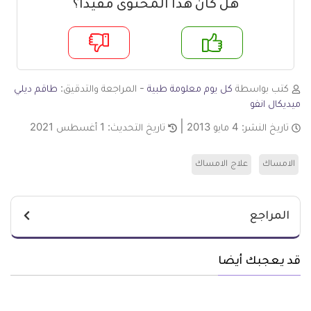
هل كان هذا المحتوى مفيدا؟
م
لا
كتب بواسطة
كل يوم معلومة طبية
- المراجعة والتدقيق:
طاقم ديلي
ميديكال انفو
تاريخ النشر:
4 مايو 2013
تاريخ التحديث:
1 أغسطس 2021
الامساك
علاج الامساك
المراجع
قد يعجبك أيضا