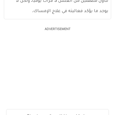
تناول ملعقتين من العسل 3 مرات يوميا، ولكن لا
يوجد ما يؤكد فعاليته في علاج الإمساك.
ADVERTISEMENT