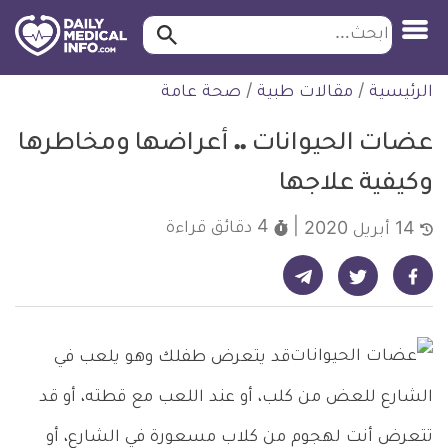
ابحث…
ابحث
معلومة
لتخطي
الرئيسية
/
مقالات طبية
/
صحة عامة
طبية
لمحتوى
موثقة
عضات الحيوانات .. أعراضها ومخاطرها
وكيفية علاجها
4 دقائق
قراءة
14 أبريل 2020
شارك على تيليجرام - ديلي ميديكال انفو
شارك على فيسبوك - ديلي ميديكال انفو
شارك على تويتر - ديلي ميديكال انفو
قد يتعرض طفلك وهو يلعب في
الشارع للعض من كلب، أو عند اللعب مع قطته، أو قد
تتعرض أنت لهجوم من كلاب مسعورة في الشارع، أو