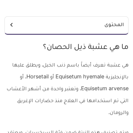
المحتوى
ما هي عشبة ذيل الحصان؟
هي عشبة تعرف أيضاً باسم ذنب الخيل، ويطلق عليها
بالإنجليزية Equisetum hyemale أو Horsetail، أو
Equisetum arvense، وتعتبر واحدة من أشهر الأعشاب
التي تم استخدامها في العلاج منذ حضارات الإغريق
والرومان.
ويتم تصنيف هذه النبتة ضمن فئة السرخسيات، ويعتقد