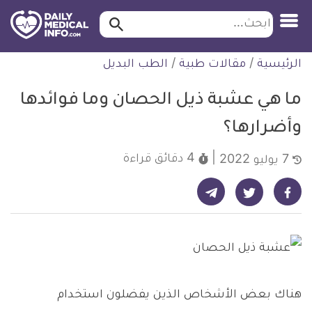
ابحث…
ابحث
معلومة
لتخطي
الرئيسية
/
مقالات طبية
/
الطب البديل
طبية
لمحتوى
موثقة
ما هي عشبة ذيل الحصان وما فوائدها
وأضرارها؟
4 دقائق
قراءة
7 يوليو 2022
شارك على تيليجرام - ديلي ميديكال انفو
شارك على فيسبوك - ديلي ميديكال انفو
شارك على تويتر - ديلي ميديكال انفو
هناك بعض الأشخاص الذين يفضلون استخدام