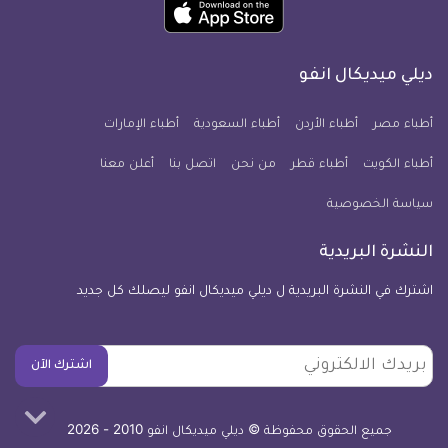
حمل
انفو
انفو
انفو
انفو
انفو
انفو
تطبيق
على
على
على
على
على
على
كل
فيسبوك
تويتر
يوتيوب
انستجرام
فايبر
نبض
ديلي ميديكال انفو
يوم
معلومة
أطباء مصر
أطباء الأردن
أطباء السعودية
أطباء الإمارات
طبية
أطباء الكويت
أطباء قطر
من نحن
للآيفون
اتصل بنا
أعلن معنا
سياسة الخصوصية
النشرة البريدية
اشترك في النشرة البريدية ل ديلي ميديكال انفو ليصلك كل جديد
بريدك
اشترك الآن
الالكتروني
جميع الحقوق محفوظة © ديلي ميديكال انفو 2010 - 2026