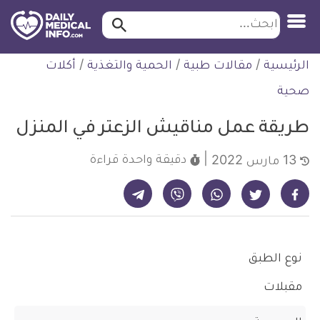
ابحث…
ابحث
معلومة
لتخطي
الرئيسية
/
مقالات طبية
/
الحمية والتغذية
/
أكلات
طبية
لمحتوى
موثقة
صحية
طريقة عمل مناقيش الزعتر في المنزل
دقيقة واحدة
قراءة
13 مارس 2022
شارك على تيليجرام - ديلي ميديكال انفو
شارك على فيسبوك - ديلي ميديكال انفو
شارك على واتساب - ديلي ميديكال انفو
شارك على فايبر - ديلي ميديكال انفو
شارك على تويتر - ديلي ميديكال انفو
نوع الطبق
مقبلات