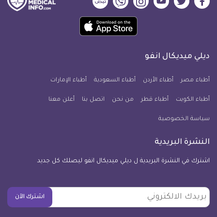
ديلي
ديلي
ديلي
ديلي
ديلي
ديلي
ميديكال
ميديكال
ميديكال
ميديكال
ميديكال
ميديكال
حمل
انفو
انفو
انفو
انفو
انفو
انفو
تطبيق
على
على
على
على
على
على
كل
فيسبوك
تويتر
يوتيوب
انستجرام
فايبر
نبض
ديلي ميديكال انفو
يوم
معلومة
أطباء مصر
أطباء الأردن
أطباء السعودية
أطباء الإمارات
طبية
أطباء الكويت
أطباء قطر
من نحن
للآيفون
اتصل بنا
أعلن معنا
سياسة الخصوصية
النشرة البريدية
اشترك في النشرة البريدية ل ديلي ميديكال انفو ليصلك كل جديد
بريدك
اشترك الآن
الالكتروني