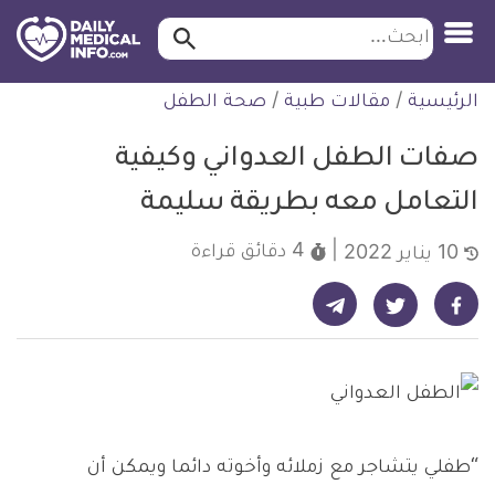
ابحث…
ابحث
معلومة
لتخطي
الرئيسية
/
مقالات طبية
/
صحة الطفل
طبية
لمحتوى
موثقة
صفات الطفل العدواني وكيفية
التعامل معه بطريقة سليمة
4 دقائق
قراءة
10 يناير 2022
شارك على تيليجرام - ديلي ميديكال انفو
شارك على فيسبوك - ديلي ميديكال انفو
شارك على تويتر - ديلي ميديكال انفو
“طفلي يتشاجر مع زملائه وأخوته دائما ويمكن أن