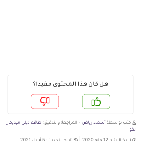
هل كان هذا المحتوى مفيدا؟
م
لا
كتب بواسطة
أسماء رياض
- المراجعة والتدقيق:
طاقم ديلي ميديكال
انفو
تاريخ النشر:
12 مايو 2020
تاريخ التحديث:
5 أبريل 2021