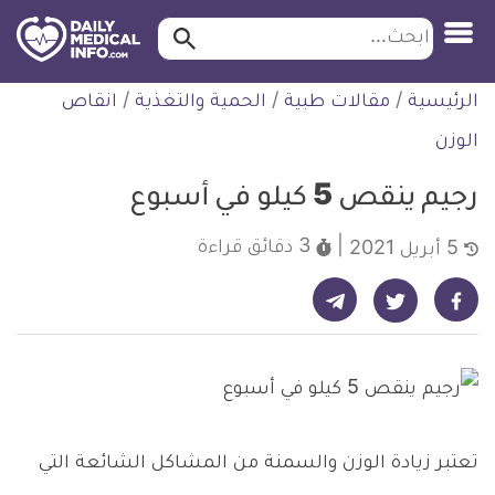
ابحث…
ابحث
معلومة
لتخطي
الرئيسية
/
مقالات طبية
/
الحمية والتغذية
/
انقاص
طبية
لمحتوى
موثقة
الوزن
رجيم ينقص 5 كيلو في أسبوع
3 دقائق
قراءة
5 أبريل 2021
شارك على تيليجرام - ديلي ميديكال انفو
شارك على فيسبوك - ديلي ميديكال انفو
شارك على تويتر - ديلي ميديكال انفو
تعتبر زيادة الوزن والسمنة من المشاكل الشائعة التي