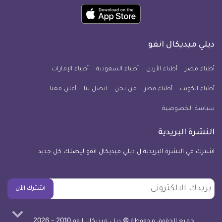
ميديكال
ميديكال
ميديكال
ميديكال
ميديكال
ميديكال
حمل
انفو
انفو
انفو
انفو
انفو
انفو
تطبيق
على
على
على
على
على
على
كل
فيسبوك
تويتر
يوتيوب
انستجرام
فايبر
نبض
ديلي ميديكال انفو
يوم
معلومة
أطباء مصر
أطباء الأردن
أطباء السعودية
أطباء الإمارات
طبية
أطباء الكويت
أطباء قطر
من نحن
للآيفون
اتصل بنا
أعلن معنا
سياسة الخصوصية
النشرة البريدية
اشترك في النشرة البريدية ل ديلي ميديكال انفو ليصلك كل جديد
بريدك
اشترك الآن
الالكتروني
جميع الحقوق محفوظة © ديلي ميديكال انفو 2010 - 2026