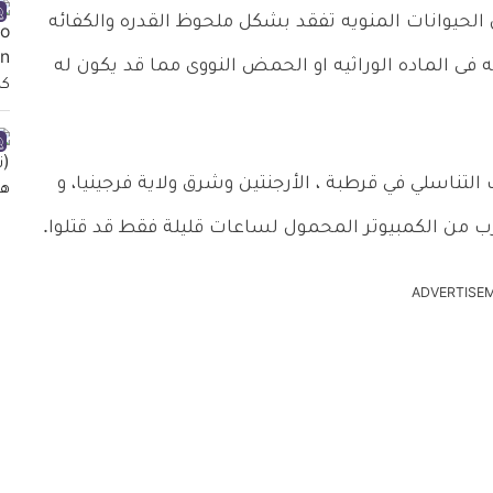
ن الحيوانات المنويه تفقد بشكل ملحوظ القدره والكفائه
فى الماده الوراثيه او الحمض النووى مما قد يكون له
دراسة فريق من مركز Nascentis للطب التناسلي في قرطبة ، الأرجنتين وشرق ولاية فرجينيا، و
رب من الكمبيوتر المحمول لساعات قليلة فقط قد قتلوا.
ADVERTISE