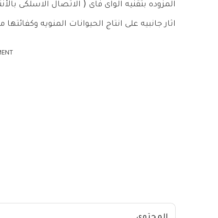
المزوده بتقنيه الواى فاى ( الاتصال الاسلكى بالأن
اثار جانبيه على انتاج الحيوانات المنويه وكفائته
MENT
المحتوى