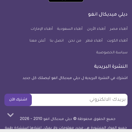
تطبيق
على
على
على
على
على
على
كل
فيسبوك
تويتر
يوتيوب
انستجرام
فايبر
نبض
ديلي ميديكال انفو
يوم
معلومة
أطباء مصر
أطباء الأردن
أطباء السعودية
أطباء الإمارات
طبية
أطباء الكويت
أطباء قطر
من نحن
للآيفون
اتصل بنا
أعلن معنا
سياسة الخصوصية
النشرة البريدية
اشترك في النشرة البريدية ل ديلي ميديكال انفو ليصلك كل جديد
بريدك
اشترك الآن
الالكتروني
جميع الحقوق محفوظة © ديلي ميديكال انفو 2010 - 2026
جميع المواد المنشورة هي مجرد معلومات ولا يمكن اعتبارها استشارة طبية