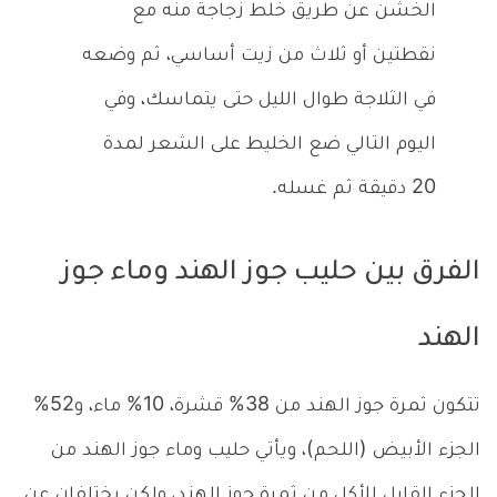
الخشن عن طريق خلط زجاجة منه مع
نقطتين أو ثلاث من زيت أساسي، ثم وضعه
في الثلاجة طوال الليل حتى يتماسك، وفي
اليوم التالي ضع الخليط على الشعر لمدة
20 دقيقة ثم غسله.
الفرق بين حليب جوز الهند وماء جوز
الهند
تتكون ثمرة جوز الهند من 38% قشرة، 10% ماء، و52%
الجزء الأبيض (اللحم)، ويأتي حليب وماء جوز الهند من
الجزء القابل للأكل من ثمرة جوز الهند، ولكن يختلفان عن