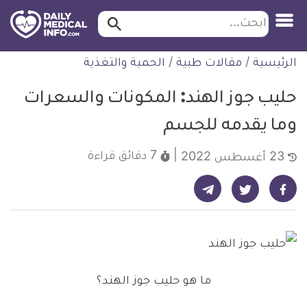
ابحث…
ابحث
معلومة
لتخطي
الرئيسية
/
مقالات طبية
/
الحمية والتغذية
طبية
لمحتوى
موثقة
حليب جوز الهند: المكونات والسعرات
وما يقدمه للجسم
7 دقائق
قراءة
23 أغسطس 2022
شارك على تيليجرام - ديلي ميديكال انفو
شارك على فيسبوك - ديلي ميديكال انفو
شارك على تويتر - ديلي ميديكال انفو
ما هو حليب جوز الهند؟