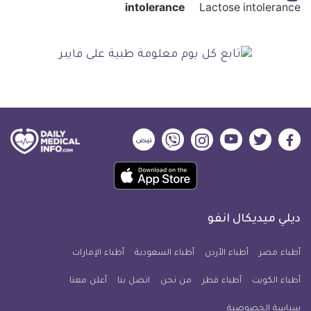
intolerance
ديلي
ديلي
ديلي
ديلي
ديلي
ديلي
ميديكال
ميديكال
ميديكال
ميديكال
ميديكال
ميديكال
حمل
انفو
انفو
انفو
انفو
انفو
انفو
تطبيق
على
على
على
على
على
على
كل
فيسبوك
تويتر
يوتيوب
انستجرام
فايبر
نبض
ديلي ميديكال انفو
يوم
معلومة
أطباء مصر
أطباء الأردن
أطباء السعودية
أطباء الإمارات
طبية
أطباء الكويت
أطباء قطر
من نحن
للآيفون
اتصل بنا
أعلن معنا
سياسة الخصوصية