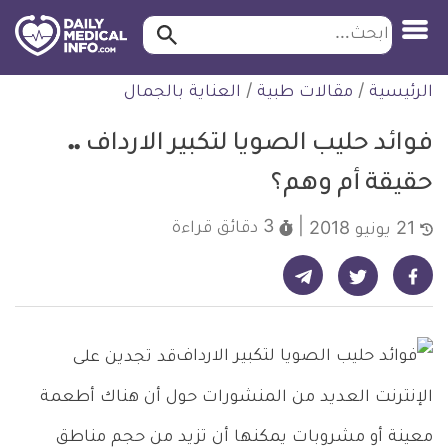
ابحث…
ابحث
معلومة
لتخطي
الرئيسية
/
مقالات طبية
/
العناية بالجمال
طبية
لمحتوى
موثقة
فوائد حليب الصويا لتكبير الارداف ..
حقيقة أم وهم؟
3 دقائق
قراءة
21 يونيو 2018
شارك على تيليجرام - ديلي ميديكال انفو
شارك على فيسبوك - ديلي ميديكال انفو
شارك على تويتر - ديلي ميديكال انفو
قد تجدين على
الإنترنت العديد من المنشورات حول أن هناك أطعمة
معينة أو مشروبات يمكنها أن تزيد من حجم مناطق