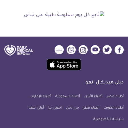
ديلي
ديلي
ديلي
ديلي
ديلي
ديلي
ميديكال
ميديكال
ميديكال
ميديكال
ميديكال
ميديكال
حمل
انفو
انفو
انفو
انفو
انفو
انفو
تطبيق
على
على
على
على
على
على
كل
فيسبوك
تويتر
يوتيوب
انستجرام
فايبر
نبض
ديلي ميديكال انفو
يوم
معلومة
أطباء مصر
أطباء الأردن
أطباء السعودية
أطباء الإمارات
طبية
أطباء الكويت
أطباء قطر
من نحن
للآيفون
اتصل بنا
أعلن معنا
سياسة الخصوصية