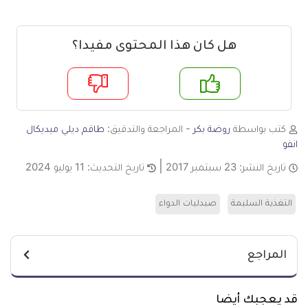
هل كان هذا المحتوى مفيدا؟
م
لا
كتب بواسطة
روضة بكر
- المراجعة والتدقيق:
طاقم ديلي ميديكال
انفو
تاريخ النشر:
23 سبتمبر 2017
تاريخ التحديث:
11 يوليو 2024
التغذية السليمة
صيدليات الدواء
المراجع
قد يعجبك أيضا