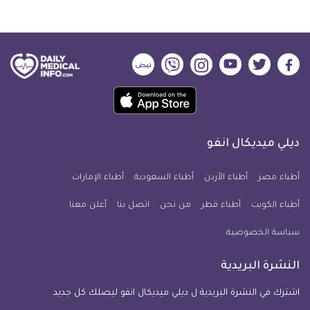
ديلي
ديلي
ديلي
ديلي
ديلي
ديلي
ميديكال
ميديكال
ميديكال
ميديكال
ميديكال
ميديكال
حمل
انفو
انفو
انفو
انفو
انفو
انفو
تطبيق
على
على
على
على
على
على
كل
فيسبوك
تويتر
يوتيوب
انستجرام
فايبر
نبض
ديلي ميديكال انفو
يوم
معلومة
أطباء مصر
أطباء الأردن
أطباء السعودية
أطباء الإمارات
طبية
أطباء الكويت
أطباء قطر
من نحن
للآيفون
اتصل بنا
أعلن معنا
سياسة الخصوصية
النشرة البريدية
اشترك في النشرة البريدية ل ديلي ميديكال انفو ليصلك كل جديد