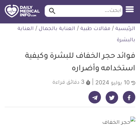
ابحث…
ابحث
معلومة
لتخطي
الرئيسية
/
مقالات طبية
/
العناية بالجمال
/
العناية
طبية
لمحتوى
موثقة
بالبشرة
فوائد حجر الخفاف للبشرة وكيفية
استخدامه وأضراره
3 دقائق
قراءة
10 يوليو 2024
شارك على تيليجرام - ديلي ميديكال انفو
شارك على فيسبوك - ديلي ميديكال انفو
شارك على تويتر - ديلي ميديكال انفو