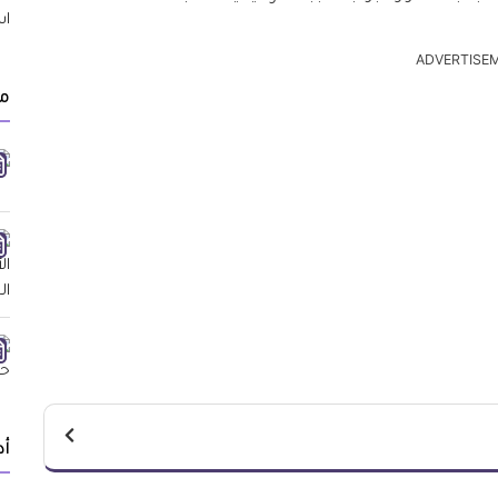
ADVERTISE
مق
أد