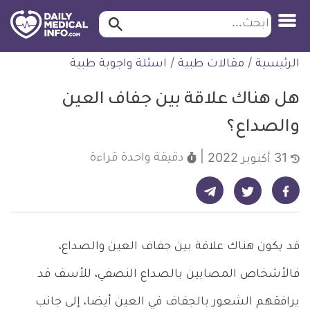
ابحث…
ابحث
معلومة
لتخطي
الرئيسية
/
مقالات طبية
/
اسئلة واجوبة طبية
طبية
لمحتوى
موثقة
هل هناك علاقة بين جفاف العين
والصداع؟
دقيقة واحدة
قراءة
31 أكتوبر 2022
شارك على تيليجرام - ديلي ميديكال انفو
شارك على فيسبوك - ديلي ميديكال انفو
شارك على تويتر - ديلي ميديكال انفو
قد يكون هناك علاقة بين جفاف العين والصداع،
فالأشخاص المصابين بالصداع النصفي، للأسف قد
يرافقهم الشعور بالجفاف في العين أيضا، إلى جانب