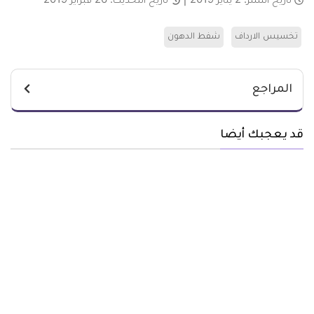
تاريخ النشر:
2 يناير 2019
تاريخ التحديث:
26 فبراير 2019
تخسيس الارداف
شفط الدهون
المراجع
قد يعجبك أيضا