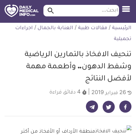
ابحث…
ابحث
معلومة
لتخطي
الرئيسية
/
مقالات طبية
/
العناية بالجمال
/
اجراءات
طبية
لمحتوى
موثقة
تجميلية
تنحيف الافخاذ بالتمارين الرياضية
وشفط الدهون.. وأطعمة مهمة
لأفضل النتائج
4 دقائق
قراءة
26 فبراير 2019
شارك على تيليجرام - ديلي ميديكال انفو
شارك على فيسبوك - ديلي ميديكال انفو
شارك على تويتر - ديلي ميديكال انفو
منطقة الأرداف أو الأفخاذ من أكثر