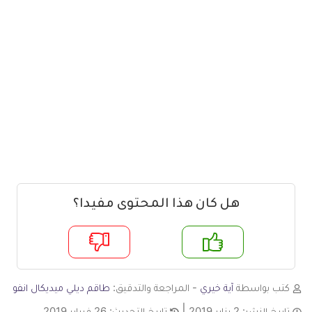
هل كان هذا المحتوى مفيدا؟
م
لا
كتب بواسطة
آية خيري
- المراجعة والتدقيق:
طاقم ديلي ميديكال انفو