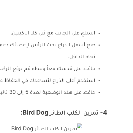
استلقِ على الجانب مع ثني كلا الركبتين.
ضع أسفل الذراع تحت الرأس لإعطائك دع
تجاه الداخل.
حافظ على قدميك معاً وببطء قم برفع الركبة
استخدم أعلى الذراع لتساعدك في الحفاظ على
حافظ على هذه الوضعية لمدة 5 إلى 30 ثانية ثم النزول ببطء مع تكرار التمرين لعدة مرات.
4- تمرين الكلب الطائر Bird Dog: