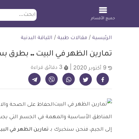
ابحث
جميع الأقسام
لتخطي
الرئيسية
/
مقالات طبية
/
اللياقة البدنية
لمحتوى
تمارين الظهر في البيت .. بطرق ب
3 دقائق
قراءة
9 أكتوبر 2020
شارك على تيليجرام - ديلي ميديكال انفو
شارك على فيسبوك - ديلي ميديكال انفو
شارك على واتساب - ديلي ميديكال انفو
شارك على فايبر - ديلي ميديكال انفو
شارك على تويتر - ديلي ميديكال انفو
الحفاظ على الصحة وال
المناطق الأساسية والمهمة في الجسم التي يجب 
إلى الجيم، فنحن سنخبرك بـ
تمارين الظهر في البي