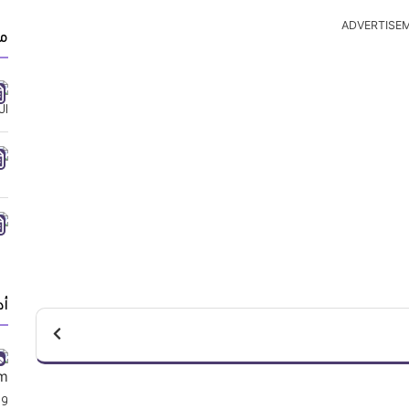
ADVERTISE
مق
أد