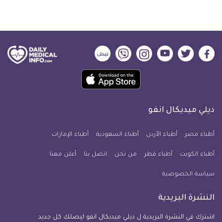
ديلي
ديلي
ديلي
ديلي
ديلي
ديلي
ميديكال
ميديكال
ميديكال
ميديكال
ميديكال
ميديكال
حمل
انفو
انفو
انفو
انفو
انفو
انفو
تطبيق
على
على
على
على
على
على
كل
فيسبوك
تويتر
يوتيوب
انستجرام
فايبر
نبض
ديلي ميديكال انفو
يوم
معلومة
أطباء مصر
أطباء الأردن
أطباء السعودية
أطباء الإمارات
طبية
أطباء الكويت
أطباء قطر
من نحن
للآيفون
اتصل بنا
أعلن معنا
سياسة الخصوصية
النشرة البريدية
اشترك في النشرة البريدية ل ديلي ميديكال انفو ليصلك كل جديد