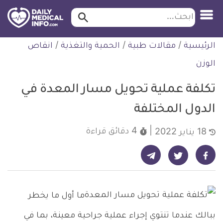
ابحث…
ابحث
معلومة
لتخطي
الرئيسية
/
مقالات طبية
/
الحمية والتغذية
/
انقاص
طبية
لمحتوى
موثقة
الوزن
تكلفة عملية تحويل مسار المعدة في
الدول المختلفة
4 دقائق
قراءة
18 يناير 2022
شارك على تيليجرام - ديلي ميديكال انفو
شارك على فيسبوك - ديلي ميديكال انفو
شارك على تويتر - ديلي ميديكال انفو
ما أول ما يخطر
ببالك عندما تنتوي إجراء عملية جراحية معينة، بما في