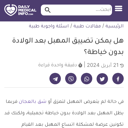
ابحث…
ابحث
معلومة
لتخطي
الرئيسية
/
مقالات طبية
/
اسئلة واجوبة طبية
طبية
لمحتوى
موثقة
هل يمكن تضييق المهبل بعد الولادة
بدون خياطة؟
دقيقة واحدة
قراءة
21 أبريل 2024
شارك على تيليجرام - ديلي ميديكال انفو
شارك على فيسبوك - ديلي ميديكال انفو
شارك على واتساب - ديلي ميديكال انفو
شارك على فايبر - ديلي ميديكال انفو
شارك على تويتر - ديلي ميديكال انفو
في حالة لم يتعرض المهبل لتمزق أو
شق بالعجان
فربما
يظل المهبل بعد الولادة بدون خياطة تجميلية، ولكنك قد
تكونين عرضة لمشكلة اتساع المهبل بعد القيام