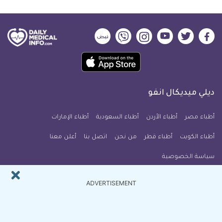
ديلي
ديلي
ديلي
ديلي
ديلي
ديلي
ميديكال
ميديكال
ميديكال
ميديكال
ميديكال
ميديكال
حمل
انفو
انفو
انفو
انفو
انفو
انفو
تطبيق
على
على
على
على
على
على
كل
فيسبوك
تويتر
يوتيوب
انستجرام
فايبر
نبض
ديلي ميديكال انفو
يوم
معلومة
أطباء مصر
أطباء الأردن
أطباء السعودية
أطباء الإمارات
طبية
أطباء الكويت
أطباء قطر
من نحن
للآيفون
اتصل بنا
أعلن معنا
سياسة الخصوصية
النشرة البريدية
ADVERTISEMENT
اشترك في النشرة البريدية ل ديلي ميديكال انفو ليصلك كل جديد