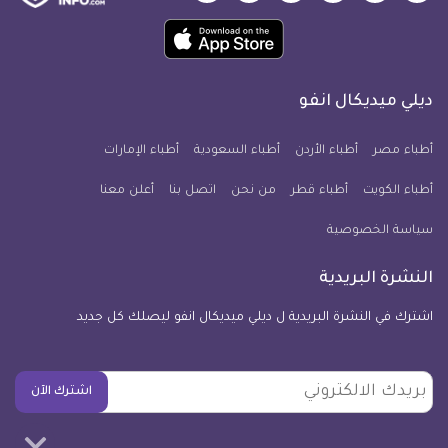
ميديكال
ميديكال
ميديكال
ميديكال
ميديكال
ميديكال
حمل
انفو
انفو
انفو
انفو
انفو
انفو
تطبيق
على
على
على
على
على
على
كل
فيسبوك
تويتر
يوتيوب
انستجرام
فايبر
نبض
ديلي ميديكال انفو
يوم
معلومة
أطباء مصر
أطباء الأردن
أطباء السعودية
أطباء الإمارات
طبية
أطباء الكويت
أطباء قطر
من نحن
للآيفون
اتصل بنا
أعلن معنا
سياسة الخصوصية
النشرة البريدية
اشترك في النشرة البريدية ل ديلي ميديكال انفو ليصلك كل جديد
بريدك
اشترك الآن
الالكتروني