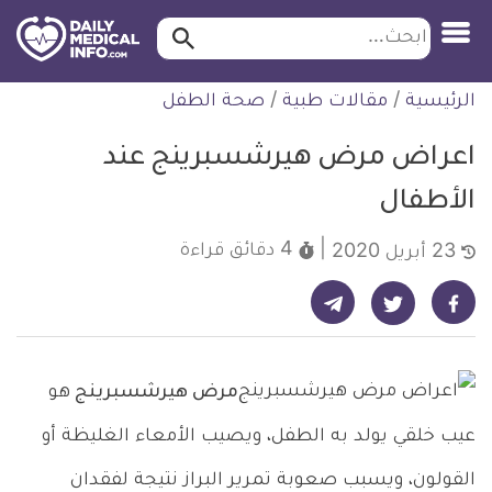
ابحث…
ابحث
معلومة
لتخطي
الرئيسية
/
مقالات طبية
/
صحة الطفل
طبية
لمحتوى
موثقة
اعراض مرض هيرشسبرينج عند
الأطفال
4 دقائق
قراءة
23 أبريل 2020
شارك على تيليجرام - ديلي ميديكال انفو
شارك على فيسبوك - ديلي ميديكال انفو
شارك على تويتر - ديلي ميديكال انفو
مرض هيرشسبرينج
هو
عيب خلقي يولد به الطفل، ويصيب الأمعاء الغليظة أو
القولون، ويسبب صعوبة تمرير البراز نتيجة لفقدان