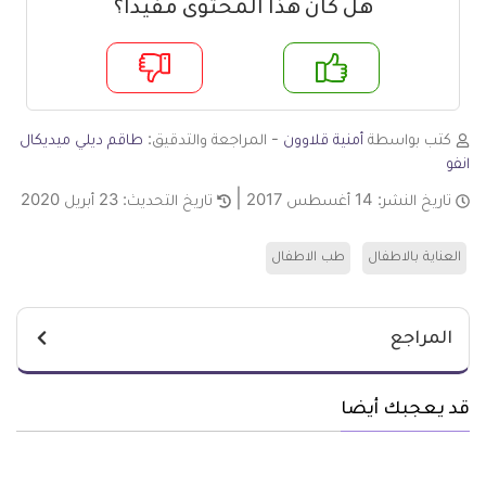
هل كان هذا المحتوى مفيدا؟
م
لا
كتب بواسطة
أمنية قلاوون
- المراجعة والتدقيق:
طاقم ديلي ميديكال
انفو
تاريخ النشر:
14 أغسطس 2017
تاريخ التحديث:
23 أبريل 2020
العناية بالاطفال
طب الاطفال
المراجع
قد يعجبك أيضا