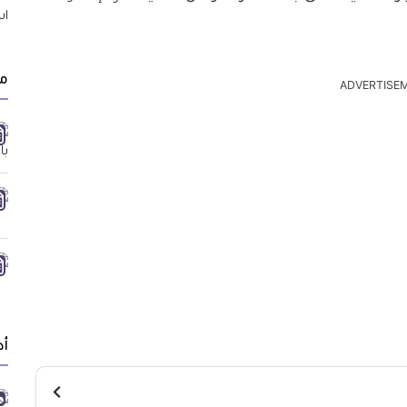
م
ADVERTISE
أد