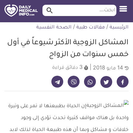
ابحث…
ابحث
معلومة
لتخطي
الرئيسية
/
مقالات طبية
/
الصحة النفسية
طبية
لمحتوى
موثقة
المشاكل الزوجية الأكثر شيوعاً في أول
خمس سنوات من الزواج
3 دقائق
قراءة
14 مايو 2018
شارك على تيليجرام - ديلي ميديكال انفو
شارك على فيسبوك - ديلي ميديكال انفو
شارك على واتساب - ديلي ميديكال انفو
شارك على فايبر - ديلي ميديكال انفو
شارك على تويتر - ديلي ميديكال انفو
إن الحياة بطبيعتها لا تمر على وتيرة
واحدة بل هناك مواقف كثيرة تحدث تؤدي إلى وجود
خلافات و مشاكل وبما أن هذه طبيعة الحياة لذلك لابد