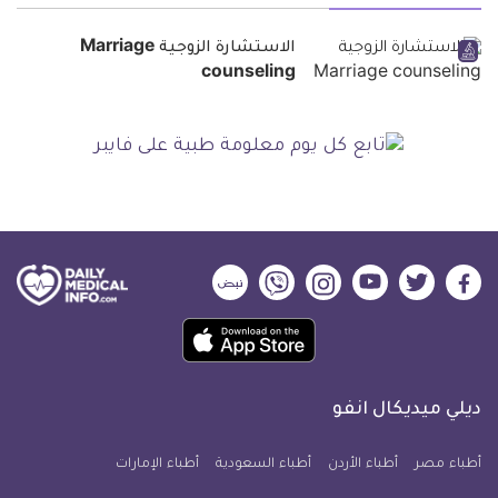
الاستشارة الزوجية Marriage
counseling
ديلي
ديلي
ديلي
ديلي
ديلي
ديلي
ميديكال
ميديكال
ميديكال
ميديكال
ميديكال
ميديكال
حمل
انفو
انفو
انفو
انفو
انفو
انفو
تطبيق
على
على
على
على
على
على
كل
فيسبوك
تويتر
يوتيوب
انستجرام
فايبر
نبض
ديلي ميديكال انفو
يوم
معلومة
أطباء مصر
أطباء الأردن
أطباء السعودية
أطباء الإمارات
طبية