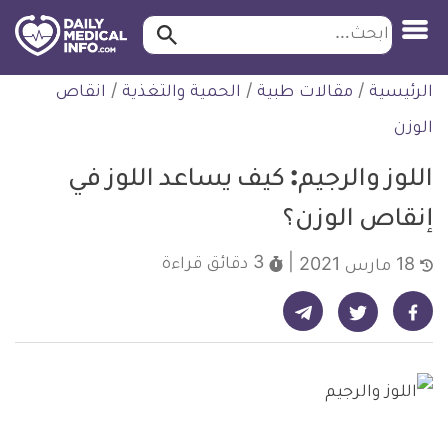
ابحث…
ابحث
معلومة
لتخطي
الرئيسية
/
مقالات طبية
/
الحمية والتغذية
/
انقاص
طبية
لمحتوى
موثقة
الوزن
اللوز والرجيم: كيف يساعد اللوز في
إنقاص الوزن؟
3 دقائق
قراءة
18 مارس 2021
شارك على تيليجرام - ديلي ميديكال انفو
شارك على فيسبوك - ديلي ميديكال انفو
شارك على تويتر - ديلي ميديكال انفو