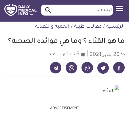
ابحث…
ابحث
معلومة
لتخطي
الرئيسية
/
مقالات طبية
/
الحمية والتغذية
طبية
لمحتوى
موثقة
ما هو القثاء ؟ وما هي فوائده الصحية؟
3 دقائق
قراءة
20 يناير 2021
شارك على تيليجرام - ديلي ميديكال انفو
شارك على فيسبوك - ديلي ميديكال انفو
شارك على واتساب - ديلي ميديكال انفو
شارك على فايبر - ديلي ميديكال انفو
شارك على تويتر - ديلي ميديكال انفو
ADVERTISEMENT