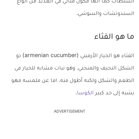
السلطات كما انها مكون مثالي في العديد من أنواع
السندوتشات والسوشي.
ما هو القثاء
القثاء هو الخيار الأرميني (armenian cucumber) ذو
الشكل النحيف والمنحني. وهو نبات مشابه للخيار في
الطعم والشكل ولكنه أطول منه. اما عن ملمسه فهو
يشبه إلى حد كبير
الكوسا
.
ADVERTISEMENT