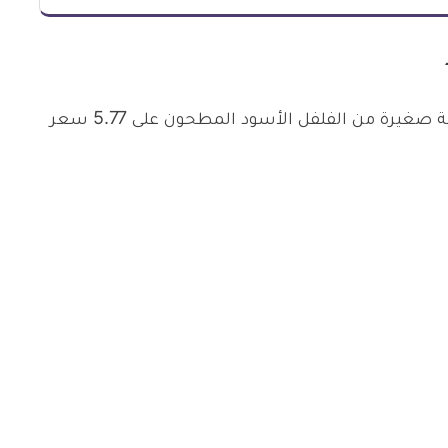
تعتبر قليلة فتحتوي ملعقة صغيرة من الفلفل الأسود المطحون على 5.77 سعر