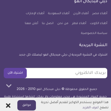
فيسبوك
تويتر
يوتيوب
انستجرام
فايبر
نبض
ديلي ميديكال انفو
يوم
معلومة
أطباء مصر
أطباء الأردن
أطباء السعودية
أطباء الإمارات
طبية
أطباء الكويت
أطباء قطر
من نحن
للآيفون
اتصل بنا
أعلن معنا
سياسة الخصوصية
النشرة البريدية
اشترك في النشرة البريدية ل ديلي ميديكال انفو ليصلك كل جديد
بريدك
اشترك الآن
الالكتروني
جميع الحقوق محفوظة © ديلي ميديكال انفو 2010 - 2026
جميع المواد المنشورة هي مجرد معلومات ولا يمكن اعتبارها استشارة طبية
أو توصية علاجية -
اعرف المزيد
هذا الموقع يستخدم الكوكيز لتقديم أفضل تجربة
اغلاق
موافق
تصفح
اعرف المزيد