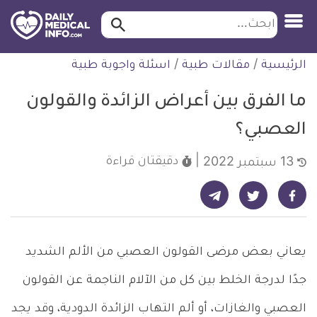
ابحث…
ابحث
معلومة
لتخطي
الرئيسية
/
مقالات طبية
/
اسئلة واجوبة طبية
طبية
لمحتوى
موثقة
ما الفرق بين أعراض الزائدة والقولون
العصبي؟
دقيقتان
قراءة
13 سبتمبر 2022
شارك على تيليجرام - ديلي ميديكال انفو
شارك على فيسبوك - ديلي ميديكال انفو
شارك على تويتر - ديلي ميديكال انفو
يعاني بعض مرضى القولون العصبي من الألم الشديد
جدًا لدرجة الخلط بين كل من الآلام الناجمة عن القولون
العصبي والغازات، أو ألم التهاب الزائدة الدودية، وقد يجد