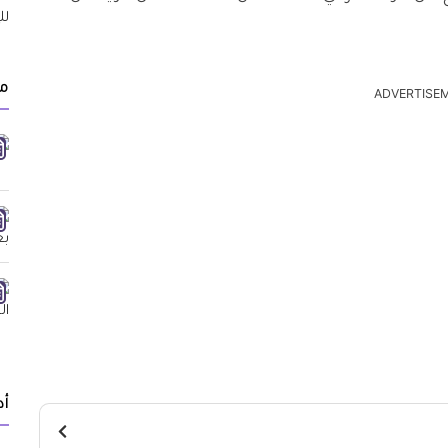
مق
ADVERTISE
أد