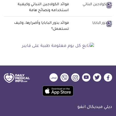
فوائد الكولاجين النباتي وكيفية
استخدامه ونصائح هامة
فوائد بذور البابايا وأضرارها، وكيف
تستعمل؟
ديلي
ديلي
ديلي
ديلي
ديلي
ديلي
ميديكال
ميديكال
ميديكال
ميديكال
ميديكال
ميديكال
حمل
انفو
انفو
انفو
انفو
انفو
انفو
تطبيق
على
على
على
على
على
على
كل
فيسبوك
تويتر
يوتيوب
انستجرام
فايبر
نبض
ديلي ميديكال انفو
يوم