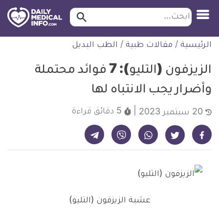
ابحث…
ابحث
معلومة
لتخطي
الرئيسية
/
مقالات طبية
/
الطب البديل
طبية
لمحتوى
موثقة
الزيزفون (التليو): 7 فوائد محتملة
وأضرار يجب الانتباه لها
5 دقائق
قراءة
20 سبتمبر 2023
شارك على تيليجرام - ديلي ميديكال انفو
شارك على فيسبوك - ديلي ميديكال انفو
شارك على واتساب - ديلي ميديكال انفو
شارك على فايبر - ديلي ميديكال انفو
شارك على تويتر - ديلي ميديكال انفو
عشبة الزيزفون (التليو)