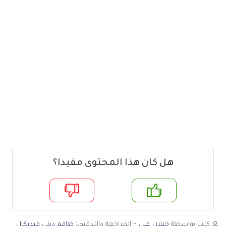
هل كان هذا المحتوى مفيدا؟
م
لا
كتب بواسطة
جيلان علي
- المراجعة والتدقيق:
طاقم ديلي ميديكال