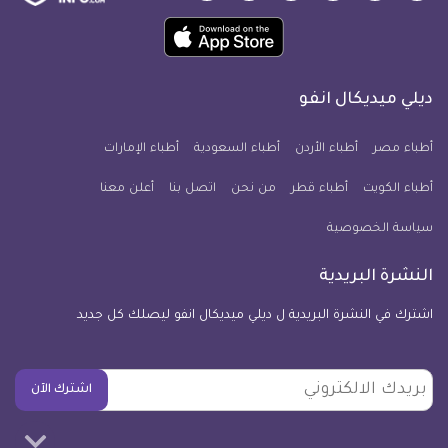
ميديكال
ميديكال
ميديكال
ميديكال
ميديكال
ميديكال
حمل
انفو
انفو
انفو
انفو
انفو
انفو
تطبيق
على
على
على
على
على
على
كل
فيسبوك
تويتر
يوتيوب
انستجرام
فايبر
نبض
ديلي ميديكال انفو
يوم
معلومة
أطباء مصر
أطباء الأردن
أطباء السعودية
أطباء الإمارات
طبية
أطباء الكويت
أطباء قطر
من نحن
للآيفون
اتصل بنا
أعلن معنا
سياسة الخصوصية
النشرة البريدية
اشترك في النشرة البريدية ل ديلي ميديكال انفو ليصلك كل جديد
بريدك
اشترك الآن
الالكتروني