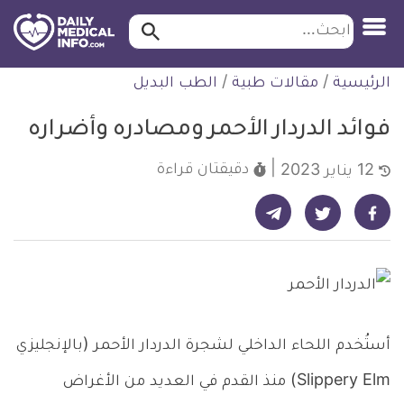
ابحث…
ابحث
معلومة
لتخطي
الرئيسية
/
مقالات طبية
/
الطب البديل
طبية
لمحتوى
موثقة
فوائد الدردار الأحمر ومصادره وأضراره
دقيقتان
قراءة
12 يناير 2023
شارك على تيليجرام - ديلي ميديكال انفو
شارك على فيسبوك - ديلي ميديكال انفو
شارك على تويتر - ديلي ميديكال انفو
أستُخدم اللحاء الداخلي لشجرة الدردار الأحمر (بالإنجليزي
Slippery Elm) منذ القدم في العديد من الأغراض