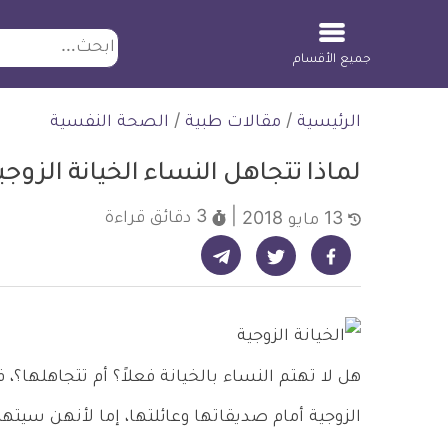
ابحث
جميع الأقسام
لتخطي
الرئيسية
/
مقالات طبية
/
الصحة النفسية
لمحتوى
لماذا تتجاهل النساء الخيانة الزوج
3 دقائق
قراءة
13 مايو 2018
شارك على تيليجرام - ديلي ميديكال انفو
شارك على فيسبوك - ديلي ميديكال انفو
شارك على تويتر - ديلي ميديكال انفو
هل لا تهتم النساء بالخيانة فعلاً؟ أم تتجاهلها؟،
الزوجية أمام صديقاتها وعائلتها، إما لأنهن سيتهمو