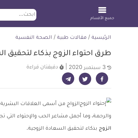
ابحث
جميع الأقسام
لتخطي
الرئيسية
/
مقالات طبية
/
الصحة النفسية
لمحتوى
طرق احتواء الزوج بذكاء لتحقيق ال
دقيقتان
قراءة
3 سبتمبر 2020
شارك على تيليجرام - ديلي ميديكال انفو
شارك على فيسبوك - ديلي ميديكال انفو
شارك على تويتر - ديلي ميديكال انفو
الزواج من أسمى العلاقات البشرية 
والرحمة، وما أجمل مشاعر الحب والإحتواء التي ت
الزوج
بذكاء لتحقيق السعادة الزوجية.