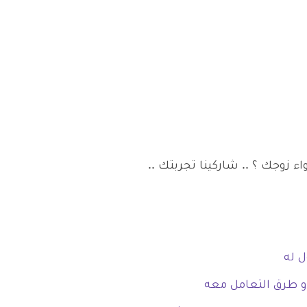
تواء زوجك ؟ .. شاركينا تجربتك ..
ل له
 و طرق التعامل معه