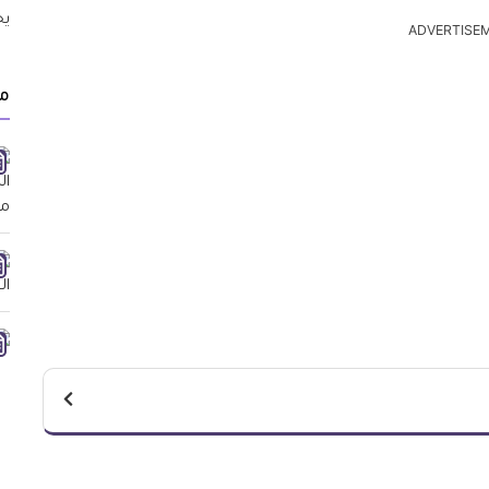
ADVERTISE
م