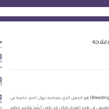
علاجه
م
الحمل الغزلاني (بالانجليزي Bleeding During Pregnancy) هو الحمل الذي يصاحبه نزول الدم، خاصة في
 طبيعي في هذه الفترة، ولكن قد يكون أيضًا مؤشر خطير