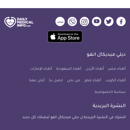
ديلي
ديلي
ديلي
ديلي
ديلي
ديلي
ميديكال
ميديكال
ميديكال
ميديكال
ميديكال
ميديكال
حمل
انفو
انفو
انفو
انفو
انفو
انفو
تطبيق
على
على
على
على
على
على
كل
فيسبوك
تويتر
يوتيوب
انستجرام
فايبر
نبض
ديلي ميديكال انفو
يوم
معلومة
أطباء مصر
أطباء الأردن
أطباء السعودية
أطباء الإمارات
طبية
أطباء الكويت
أطباء قطر
من نحن
للآيفون
اتصل بنا
أعلن معنا
سياسة الخصوصية
النشرة البريدية
اشترك في النشرة البريدية ل ديلي ميديكال انفو ليصلك كل جديد