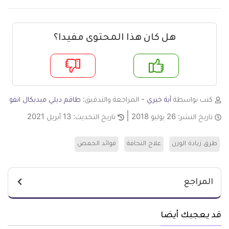
هل كان هذا المحتوى مفيدا؟
م
لا
كتب بواسطة
آية خيري
- المراجعة والتدقيق:
طاقم ديلي ميديكال انفو
تاريخ النشر:
26 يوليو 2018
تاريخ التحديث:
13 أبريل 2021
طرق زيادة الوزن
علاج النحافة
فوائد الحمص
المراجع
قد يعجبك أيضا