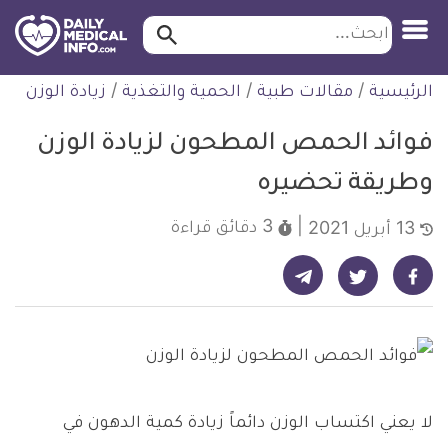
ابحث…
ابحث
معلومة
لتخطي
الرئيسية
/
مقالات طبية
/
الحمية والتغذية
/
زيادة الوزن
طبية
لمحتوى
موثقة
فوائد الحمص المطحون لزيادة الوزن
وطريقة تحضيره
3 دقائق
قراءة
13 أبريل 2021
شارك على تيليجرام - ديلي ميديكال انفو
شارك على فيسبوك - ديلي ميديكال انفو
شارك على تويتر - ديلي ميديكال انفو
لا يعني اكتساب الوزن دائماً زيادة كمية الدهون في