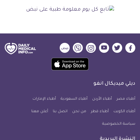
ديلي
ديلي
ديلي
ديلي
ديلي
ديلي
ميديكال
ميديكال
ميديكال
ميديكال
ميديكال
ميديكال
حمل
انفو
انفو
انفو
انفو
انفو
انفو
تطبيق
على
على
على
على
على
على
كل
فيسبوك
تويتر
يوتيوب
انستجرام
فايبر
نبض
ديلي ميديكال انفو
يوم
معلومة
أطباء مصر
أطباء الأردن
أطباء السعودية
أطباء الإمارات
طبية
أطباء الكويت
أطباء قطر
من نحن
للآيفون
اتصل بنا
أعلن معنا
سياسة الخصوصية
النشرة البريدية