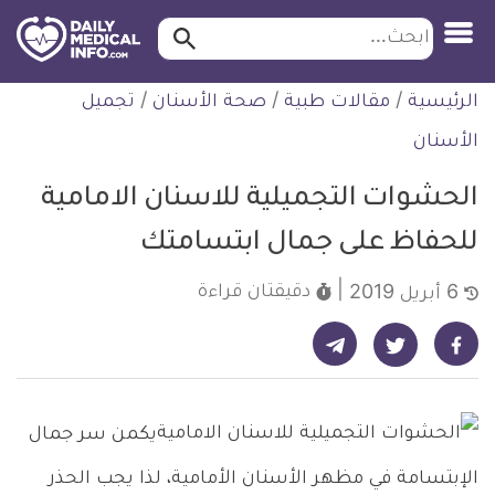
ابحث…
ابحث
معلومة
لتخطي
الرئيسية
/
مقالات طبية
/
صحة الأسنان
/
تجميل
طبية
لمحتوى
موثقة
الأسنان
الحشوات التجميلية للاسنان الامامية
للحفاظ على جمال ابتسامتك
دقيقتان
قراءة
6 أبريل 2019
شارك على تيليجرام - ديلي ميديكال انفو
شارك على فيسبوك - ديلي ميديكال انفو
شارك على تويتر - ديلي ميديكال انفو
يكمن سر جمال
الإبتسامة في مظهر الأسنان الأمامية، لذا يجب الحذر