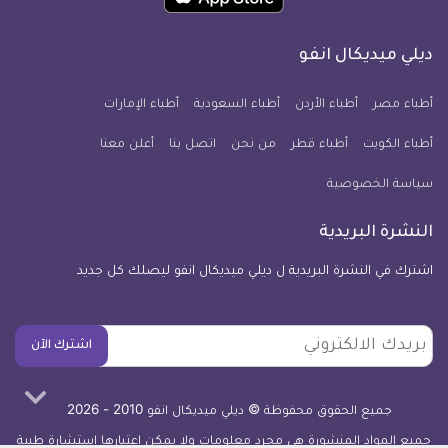
تطبيق
على
على
على
على
على
على
كل
فيسبوك
تويتر
يوتيوب
انستجرام
فايبر
نبض
ديلي ميديكال انفو
يوم
معلومة
أطباء مصر
أطباء الأردن
أطباء السعودية
أطباء الإمارات
طبية
أطباء الكويت
أطباء قطر
من نحن
للآيفون
اتصل بنا
أعلن معنا
سياسة الخصوصية
النشرة البريدية
اشترك في النشرة البريدية ل ديلي ميديكال انفو ليصلك كل جديد
بريدك
اشترك الآن
الالكتروني
جميع الحقوق محفوظة © ديلي ميديكال انفو 2010 - 2026
جميع المواد المنشورة هي مجرد معلومات ولا يمكن اعتبارها استشارة طبية