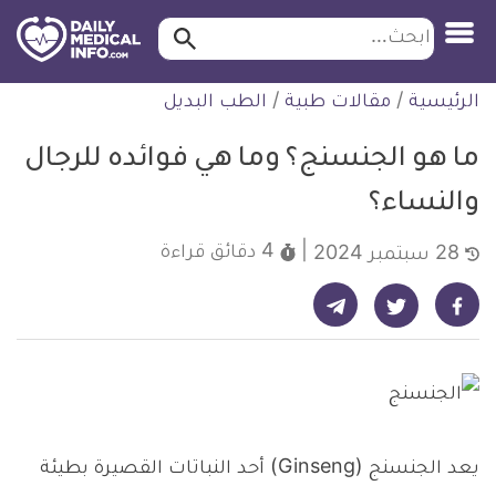
ابحث…
ابحث
معلومة
لتخطي
الرئيسية
/
مقالات طبية
/
الطب البديل
طبية
لمحتوى
موثقة
ما هو الجنسنج؟ وما هي فوائده للرجال
والنساء؟
4 دقائق
قراءة
28 سبتمبر 2024
شارك على تيليجرام - ديلي ميديكال انفو
شارك على فيسبوك - ديلي ميديكال انفو
شارك على تويتر - ديلي ميديكال انفو
يعد الجنسنج (Ginseng) أحد النباتات القصيرة بطيئة