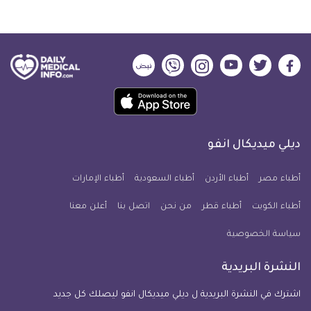
ديلي
ديلي
ديلي
ديلي
ديلي
ديلي
ميديكال
ميديكال
ميديكال
ميديكال
ميديكال
ميديكال
حمل
انفو
انفو
انفو
انفو
انفو
انفو
تطبيق
على
على
على
على
على
على
كل
فيسبوك
تويتر
يوتيوب
انستجرام
فايبر
نبض
ديلي ميديكال انفو
يوم
معلومة
أطباء مصر
أطباء الأردن
أطباء السعودية
أطباء الإمارات
طبية
أطباء الكويت
أطباء قطر
من نحن
للآيفون
اتصل بنا
أعلن معنا
سياسة الخصوصية
النشرة البريدية
اشترك في النشرة البريدية ل ديلي ميديكال انفو ليصلك كل جديد