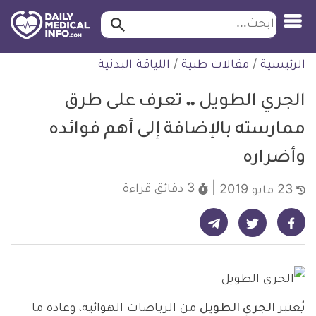
ابحث…
ابحث
معلومة
لتخطي
الرئيسية
/
مقالات طبية
/
اللياقة البدنية
طبية
لمحتوى
موثقة
الجري الطويل .. تعرف على طرق
ممارسته بالإضافة إلى أهم فوائده
وأضراره
3 دقائق
قراءة
23 مايو 2019
شارك على تيليجرام - ديلي ميديكال انفو
شارك على فيسبوك - ديلي ميديكال انفو
شارك على تويتر - ديلي ميديكال انفو
يُعتبر
الجري الطويل
من الرياضات الهوائية، وعادة ما