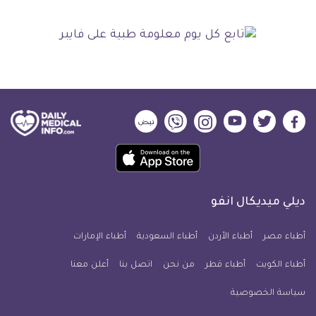
ديلي
ديلي
ديلي
ديلي
ديلي
ديلي
ميديكال
ميديكال
ميديكال
ميديكال
ميديكال
ميديكال
حمل
انفو
انفو
انفو
انفو
انفو
انفو
تطبيق
على
على
على
على
على
على
كل
فيسبوك
تويتر
يوتيوب
انستجرام
فايبر
نبض
ديلي ميديكال انفو
يوم
معلومة
أطباء مصر
أطباء الأردن
أطباء السعودية
أطباء الإمارات
طبية
أطباء الكويت
أطباء قطر
من نحن
للآيفون
اتصل بنا
أعلن معنا
سياسة الخصوصية