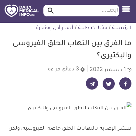
ابحث…
ابحث
معلومة
لتخطي
الرئيسية
/
مقالات طبية
/
أنف وأذن وحنجرة
طبية
لمحتوى
موثقة
ما الفرق بين التهاب الحلق الفيروسي
والبكتيري؟
3 دقائق
قراءة
1 ديسمبر 2022
شارك على تيليجرام - ديلي ميديكال انفو
شارك على فيسبوك - ديلي ميديكال انفو
شارك على تويتر - ديلي ميديكال انفو
تنتشر الإصابة بالتهابات الحلق خاصة الفيروسية، ولكن